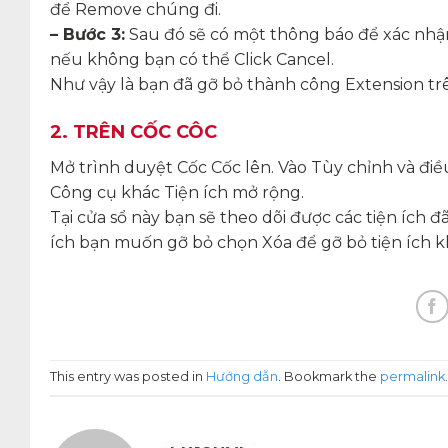
để Remove chúng đi.
– Bước 3:
Sau đó sẽ có một thông báo để xác nhận
nếu không bạn có thể Click Cancel.
Như vậy là bạn đã gỡ bỏ thành công Extension t
2. TRÊN CỐC CÔC
Mở trình duyệt Cốc Cốc lên. Vào Tùy chỉnh và điề
Công cụ khác Tiện ích mở rộng.
Tại cửa sổ này bạn sẽ theo dõi được các tiện ích đã
ích bạn muốn gỡ bỏ chọn Xóa để gỡ bỏ tiện ích kh
This entry was posted in
Hướng dẫn
. Bookmark the
permalink
.