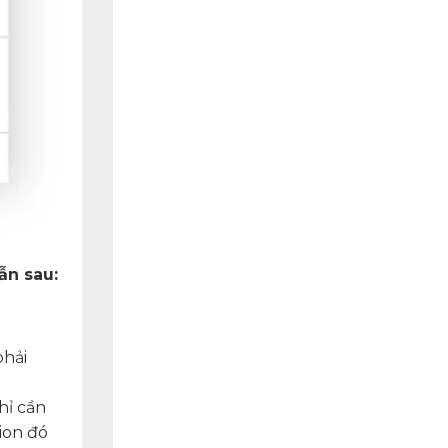
ẫn sau:
phải
hỉ cần
ion đó