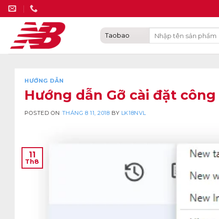
Skip
to
content
HƯỚNG DẪN
Hướng dẫn Gỡ cài đặt công
POSTED ON
THÁNG 8 11, 2018
BY
LK18NVL
11
Th8