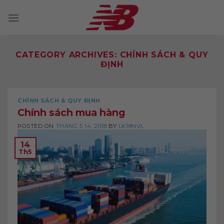
Skip
to
content
CATEGORY ARCHIVES:
CHÍNH SÁCH & QUY
ĐỊNH
CHÍNH SÁCH & QUY ĐỊNH
Chính sách mua hàng
POSTED ON
THÁNG 5 14, 2018
BY
LK18NVL
14
Th5