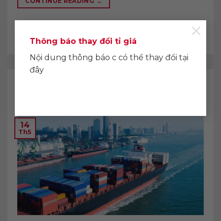
CONTINUE READING
→
×
Posted in
Chính sách & Quy định
Thông báo thay đổi tỉ giá
Nội dung thông báo c có thể thay đổi tại
đây
CHÍNH SÁCH & QUY ĐỊNH
Chính sách hậu mãi
POSTED ON
THÁNG 5 14, 2018
BY
LK18NVL
14
Th5