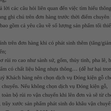
ả lời các câu hỏi liên quan đến việc tìm hiểu thông
ng ghi chú trên đơn hàng trước thời điểm chuyên 
(bao gồm cả yêu cầu về số lượng sản phẩm tối thi
hính trên đơn hàng khi có phát sinh thêm (tăng/giả
ển;
 rủi ro cao như sành sứ, gốm, thủy tinh, pha lê, 
hẩm có chất liệu bằng nhựa thông… (dễ hư hại tro
Quý Khách hàng nên chọn dịch vụ Đóng kiện gỗ ch
ận chuyển. Nếu không chọn dịch vụ Đóng kiện gỗ,
oàn bộ rủi ro vận chuyển khi lên đơn và sẽ từ chố
, trầy xước sản phẩm phát sinh do khâu vận chuyể