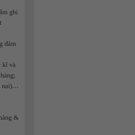
hẩm ghi
t
ng đảm
 kĩ và
 hàng;
u nại)…
 hàng &