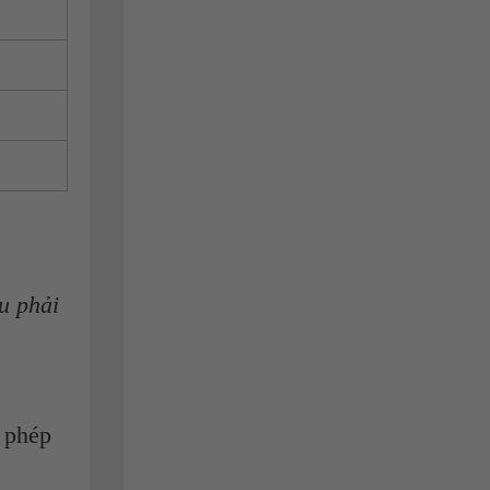
ểu phải
 phép