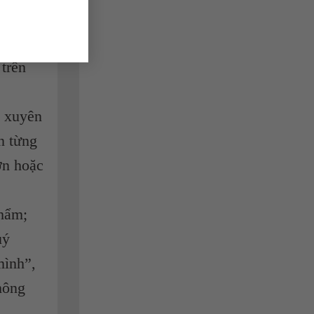
cần
trên
 trên
g xuyên
n từng
ơn hoặc
phẩm;
uý
mình”,
hông