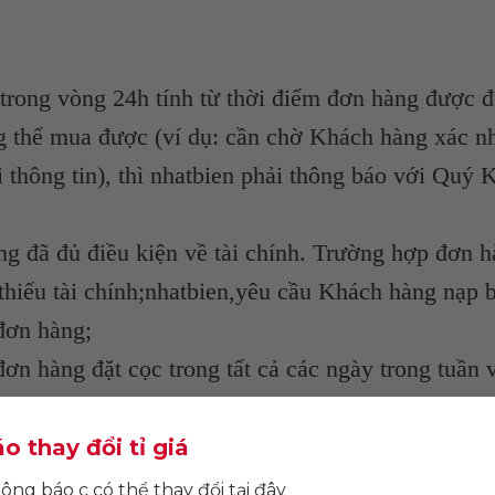
trong vòng 24h tính từ thời điểm đơn hàng được đ
 thể mua được (ví dụ: cần chờ Khách hàng xác nh
i thông tin), thì nhatbien phải thông báo với Quý 
ng đã đủ điều kiện về tài chính. Trường hợp đơn 
thiếu tài chính;nhatbien,yêu cầu Khách hàng nạp 
đơn hàng;
n hàng đặt cọc trong tất cả các ngày trong tuần 
áo trước.
o thay đổi tỉ giá
ông báo c có thể thay đổi tại đây