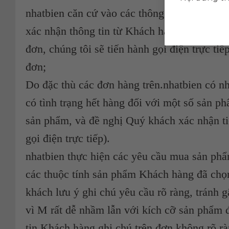
nhatbien căn cứ vào các thông tin trên đơn 
xác nhận thông tin từ Khách hàng (ví dụ: hỏ
đơn, chúng tôi sẽ tiến hành gọi điện trực ti
đơn;
Do đặc thù các đơn hàng trên.nhatbien có n
có tình trạng hết hàng đối với một số sản ph
sản phẩm, và đề nghị Quý khách xác nhận ti
gọi điện trực tiếp).
nhatbien thực hiện các yêu cầu mua sản phẩm
các thuộc tính sản phẩm Khách hàng đã chọn
khách lưu ý ghi chú yêu cầu rõ ràng, tránh 
vì M rất dễ nhầm lẫn với kích cỡ sản phẩm 
tin Khách hàng ghi chú trên đơn không rõ rà