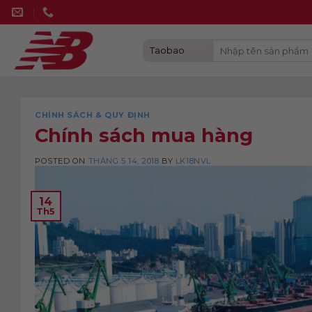
Skip
to
content
CHÍNH SÁCH & QUY ĐỊNH
Chính sách mua hàng
POSTED ON
THÁNG 5 14, 2018
BY
LK18NVL
14
Th5