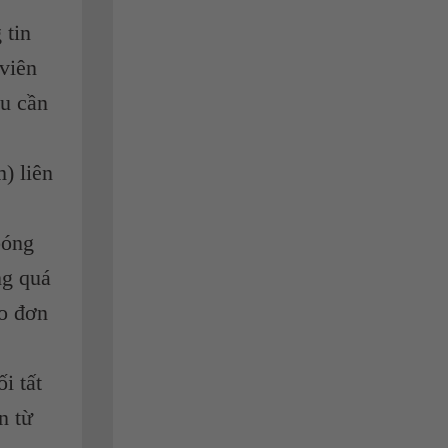
 tin
viên
ểu cần
m) liên
bóng
ng quá
o đơn
i tất
n từ