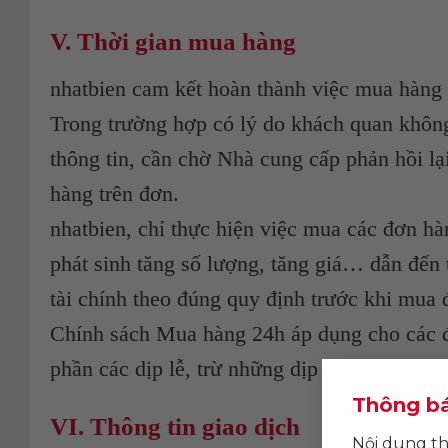
V. Thời gian mua hàng
nhatbien cam kết hoàn thành việc mua hàng 
Trong trường hợp có lý do khách quan không
thông tin, cần chờ Nhà cung cấp phản hồi lạ
hàng trên đơn.
nhatbien, chỉ thực hiện việc mua các đơn hà
phát sinh tăng số lượng, tăng giá… dẫn đến 
tài chính theo đúng quy định trước khi mua 
Chính sách Mua hàng 24h áp dụng cho các đơ
phần các dịp lễ, trừ những dịp lễ có thông b
Thông bá
VI. Thông tin giao dịch
Nội dung th