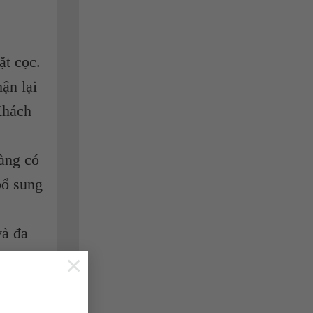
ặt cọc.
ận lại
Khách
hàng có
bổ sung
và đa
×