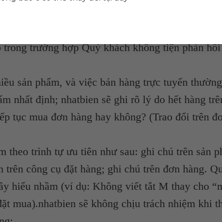
để thực hiện giao dịch. Trong trường hợp nhatbien 
i lại sản phẩm), Quý khách vui lòng phản hồi sớm 
ếp trong trường hợp Quý khách không tiện phản hồi
hiều sản phẩm, và việc bán hàng trực tuyến thườn
ẩm nhất định; nhatbien sẽ ghi rõ lý do hết hàng trê
ếp tục mua đơn hàng hay không? (Trao đổi trên đ
 theo trình tự ưu tiên như sau: ghi chú trên sản 
 trên công cụ đặt hàng; ghi chú trên đơn hàng. Q
gây hiểu nhầm (ví dụ: Không viết tắt M thay cho “
đặt mua).nhatbien sẽ không chịu trách nhiệm khi t
ng;