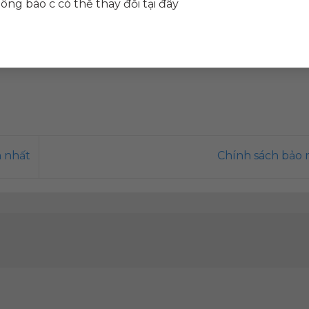
ông báo c có thể thay đổi tại đây
link
.
n nhất
Chính sách bảo