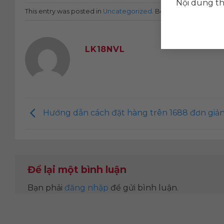
Nội dung th
This entry was posted in
Uncategorized
. Bookmark the
perma
LK18NVL
Hướng dẫn cách đặt hàng trên 1688 đơn giả
Để lại một bình luận
Bạn phải
đăng nhập
để gửi bình luận.