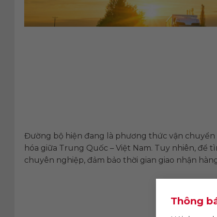
Đường bộ hiện đang là phương thức vận chuyển p
hóa giữa Trung Quốc – Việt Nam. Tuy nhiên, để t
chuyên nghiệp, đảm bảo thời gian giao nhận hàn
Thông bá