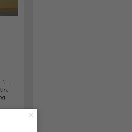
 hàng
tín,
ng.
×