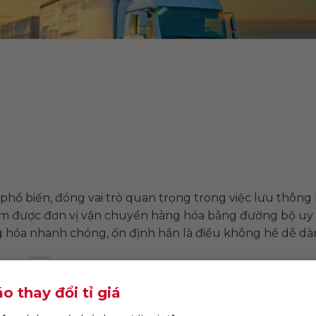
hổ biến, đóng vai trò quan trọng trong việc lưu thông
ìm được đơn vị vận chuyển hàng hóa bằng đường bộ uy 
g hóa nhanh chóng, ổn định hẳn là điều không hề dễ dà
o thay đổi tỉ giá